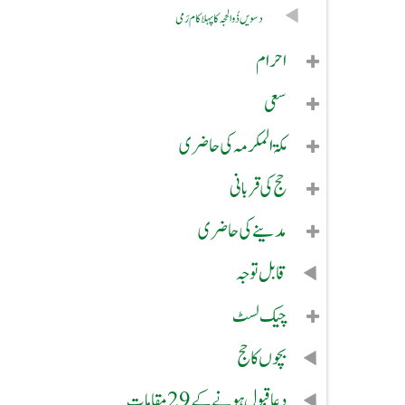
دسویں ذُوالحجہ کا پہلا کام رَمی
احرام
سعی
مکۃ المکرمہ کی حاضری
حج کی قربانی
مدینے کی حاضری
قابل توجہ
چیک لسٹ
بچوں کا حج
دعا قبول ہونے کے 29 مقامات