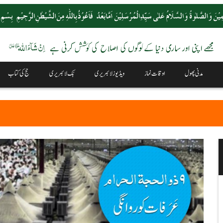
مدنی پھول
اوقات نماز
ویڈیوز لائبریری
بُک لائبریری
حج کی کتاب