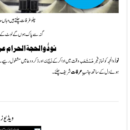
چلو عَرفات چلتے ہیں وہاں 
گنہ سے پاک ہوں گے لوٹ کے 
نوذُوالحجۃ الحرام ع
مُسْتَحَب
لَبَّیْک
نو
ذُوالحجہ کونمازِفجر
وقت میں
ادا کرکے
اور ذکرو دعا میں
مشغول رہیے ۔
ہوئے دل کے ساتھ جانب
ِ عرفات
شریف چلئے۔
ویڈیوز