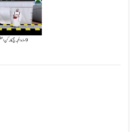
9-ذوالحجہ حج کا ركن اعظم یوم عرفہ