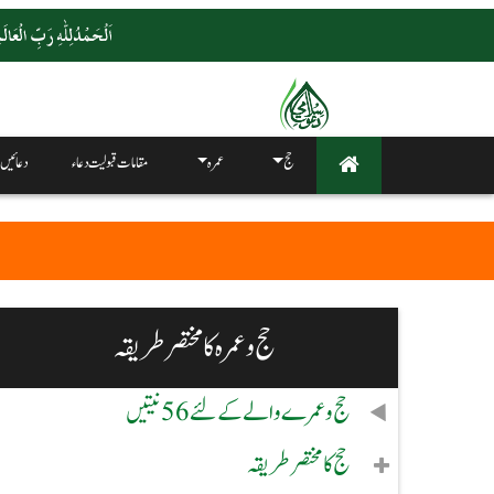
حج
عمرہ
مقامات قبولیت دعاء
دعائیں
حج و عمرہ کا مختصر طریقہ
حج و عمرے والے کے لئے 56 نیتیں
حج کا مختصر طریقہ