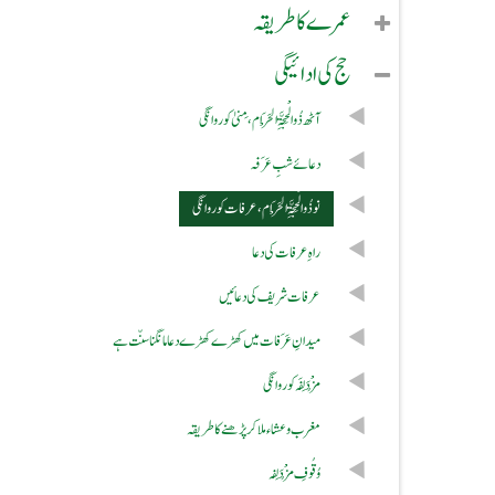
عمرے کا طریقہ
حج کی ادائیگی
آٹھ ذُوالْحِجَّۃِ الْحَرَام، مِنیٰ کو روانگی
دعائے شبِ عَرَفہ
نوذُوالْحِجَّۃِ الْحَرَام،عرفات کو روانگی
راہِ عرفات کی دعا
عرفات شریف کی دعائیں
میدانِ عَرَفا ت میں کھڑے کھڑے دعا مانگنا سنّت ہے
مُزْدَلِفَہ کو روانگی
مغرب وعشاء ملا کر پڑھنے کا طریقہ
وُقُوفِ مُزْدَ لِفہ