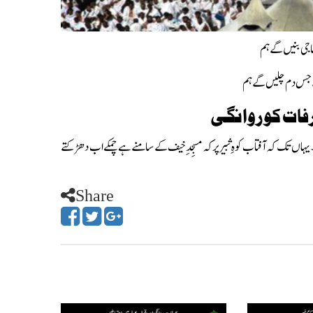
حاجی بنیں گے ہم
جس دم چلیں گے ہم
رفات کو روانگی
 یہاں
تک کہ آفتاب کوہِ ثبیر پر کہ مسجِدِ خیف کے سامنے ہے چمکے اب دھڑکتے
Share