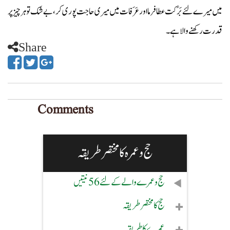
میں میرے لئے بَرَکت عطا فرما اور عَرَفات میں میری
حاجت پوری کر، بے شک تو ہر چیز پر
قدرت رکھنے والا ہے۔
Share
Comments
حج و عمرہ کا مختصر طریقہ
حج و عمرے والے کے لئے 56 نیتیں
حج کا مختصر طریقہ
عمرے کا طریقہ