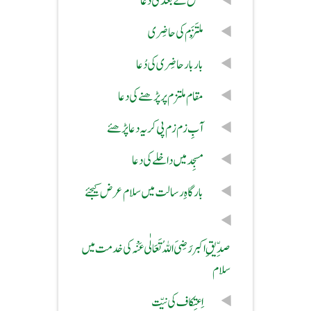
حلق کے بعد کی دعا
مُلْتَزَم کی حاضِری
بار بار حاضِری کی دُعا
مقام ملتزم پر پڑھنے کی دعا
آبِ زم زم پی کر یہ دعا پڑھئے
مسجِد میں داخلے کی دعا
بارگاہِ رسالت میں سلام عرض کیجئے
صدِّیقِ اکبر رَضِیَ اللہُ تَعَالٰی عَنْہ کی خدمت میں
سلام
اِعتِکاف کی نیّت