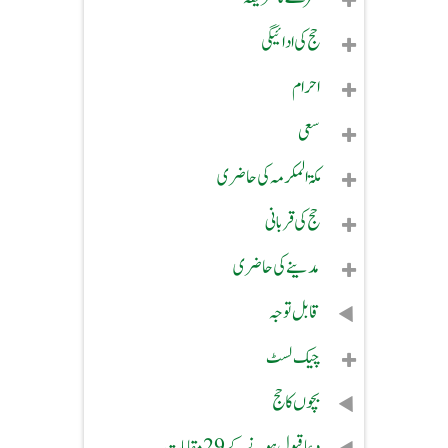
حج کی ادائیگی
احرام
سعی
مکۃ المکرمہ کی حاضری
حج کی قربانی
مدینے کی حاضری
قابل توجہ
چیک لسٹ
بچوں کا حج
دعا قبول ہونے کے 29 مقامات