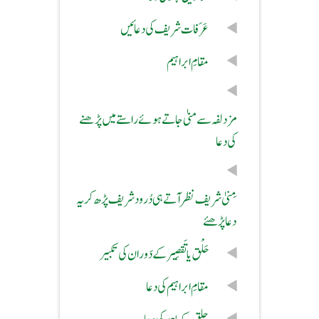
عَرَفات شریف کی دعائیں
مقامِ ابراہیم
مزدلفہ سے منیٰ جاتے ہوئے راستے میں پڑھنے
کی دعا
مِنیٰ شریف نظر آتے ہی دُرودشریف پڑھ کر یہ
دعا پڑھئے
حَلْق یا تَقصِیر کے دَوران کی تکبیر
مقامِ ابراہیم کی دعا