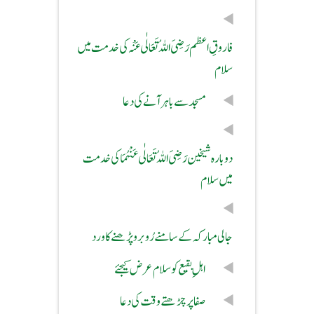
فاروقِ اعظم رَضِیَ اللہُ تَعَالٰی عَنْہ کی خدمت میں
سلام
مسجد سے باہر آنے کی دعا
دوبارہ شیخین رَضِیَ اللہُ تَعَالٰی عَنْہُمَا کی خدمت
میں سلام
جالی مبارکہ کے سامنے رُو برو پڑھنے کا ورد
اہلِ بقیع کو سلام عرض کیجئے
صفا پر چڑھتے وقت کی دعا