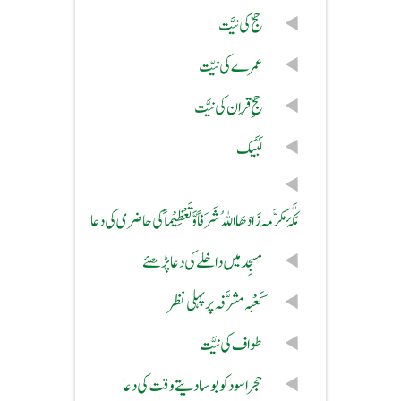
حجّ کی نیَّت
عمرے کی نیّت
حجّ ِ قِران کی نیَّت
لَبَّيك
مَکَّۂ مکرَّمہ زَادَھَا اللہُ شَرَفاً وَّ تَعْظِیْماً کی حاضری کی دعا
مسجِد میں داخلے کی دعا پڑھئے
کَعْبہ مشرَّفہ پر پہلی نظر
طواف کی نیَّت
حجر اسود کو بوسا دیتے وقت کی دعا