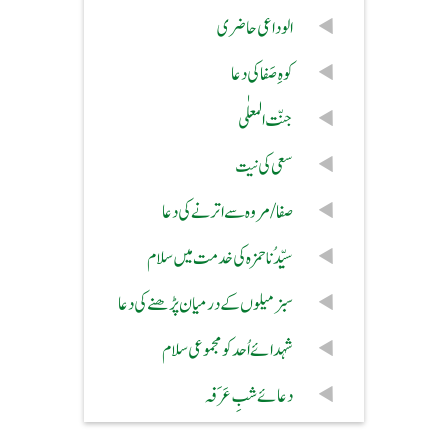
الوداعی حاضری
کوہِ صَفا کی دعا
جنّت المعلٰی
سعی کی نیت
صفا/مروہ سے اترنے کی دعا
سیِّدُنا حمزہ کی خدمت میں سلام
سبز میلوں کے درمیان پڑھنے کی دعا
شہدائے اُحد کو مجموعی سلام
دعائے شبِ عَرَفہ