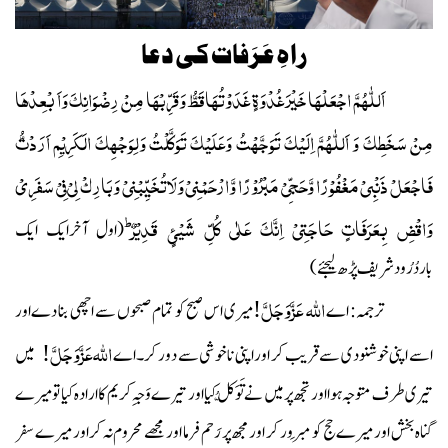
راہِ عَرَفات کی دعا
اَللّٰھُمَّ اجْعَلْھَا خَیْرَ غُدْوَۃٍ غَدَوْتُھَاقَطُّ وَقَرِّبْھَا مِنْ رِضْوَانِکَ وَاَ بْعِدْھَا
مِنْ سَخَطِکَ وَ اَللّٰھُمَّ اِلَیْکَ تَوَجَّھْتُ وَعَلَیْکَ تَوَکَّلْتُ وَلِوَجْھِکَ الَکَرِیْمِ اَرَدْتُّ
فَاجْعَلْ ذَنْبِیْ مَغْفُوْرًا وَّحَجِّیْ مَبْرُوْرًا وَّارْحَمْنِیْ وَلَاتُخَیِّبْنِیْ وَبَارِکْ لِیْ فِیْ سَفَرِیْ
ط
وَاقْضِ بِعَرَفَاتٍ حَاجَتِیْ اِنَّکَ عَلٰی کُلِّ شَیْئٍ قَدِیْرٌ
(اول آخرایک ایک
باردُرُودشریف پڑھ لیجئے)
اللہ عَزَّوَجَلَّ
ترجمہ: اے
!
میری اس صبح کو تمام صبحوں سے اچھی بنا دےاور
اللہ عَزَّوَجَلَّ
اسے اپنی خوشنودی سے قریب کر اور اپنی ناخوشی سے دور کر۔
اے
!
میں
تیری طرف متوجہ ہوا اور تجھ پر میں نے تَوَکُّل کیا اور
تیرے وَجہِ کریم کا ارادہ کیا تو میرے
گناہ بخش اور
میرے حج کو مَبرور کر اور مجھ پر رَحم فرما اور مجھے محروم نہ کراور میرے سفر