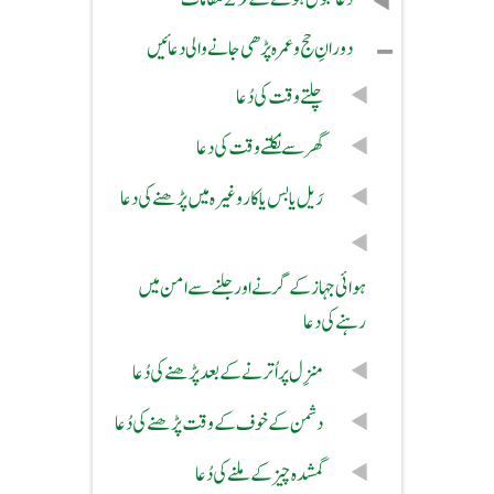
دورانِ حج و عمرہ پڑھی جانے والی دعائیں
چلتے وقت کی دُعا
گھر سے نکلتے وقت کی دعا
رَیل یا بس یا کار وغیرہ میں پڑھنے کی دعا
ہوائی جہاز کے گرنے اور جلنے سے امن میں
رہنے کی دعا
منزِل پر اُترنے کے بعد پڑھنے کی دُعا
دشمن کے خوف کے وقت پڑھنے کی دُعا
گمشدہ چیز کے ملنے کی دُعا