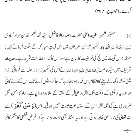
کرے۔
(آدابِ دین، ص
۳۹
)
مفسِّر شہیر، خلیفۂ اعلیٰ حضرت، صدرالافاضل، سیِّد محمد نعیم الدین مراد آبادی
۔۔۔
[1]
عَلَیْہِ رَحْمَۃُ اللہِ الْہَادِی
تفسیر خزائن العرفان میں اس آیتِ مبارکہ کے تحت فرماتے ہیں:
مسئلہ : اس آیت میں حج کی فرضیت کا بیان ہے اور اس کا کہ استطاعت شرط ہے۔حدیث
شریف میں سیِّد عالم
نے اس کی تفسیر زادو راحلہ سے فرمائی۔ زاد
صَلَّی اللہُ تَعَالٰی عَلَیْہِ وَاٰلِہٖ وَسَلَّم
یعنی توشہ، کھانے پینے کا انتظام اس قدر ہونا چاہے کہ جا کر واپس آنے تک اس کے لئے کافی
ہو اور یہ واپسی کے وقت تک اہل و عیال کے نفقہ کے علاوہ ہونا چاہے۔ راہ کا امن بھی
وَ مَنْ كَفَرَ
ضروری ہے کیونکہ بغیر اس کے استطاعت ثابت نہیں ہوتی۔ اس(
) سے
اللہ تعالیٰ کی ناراضی ظاہر ہوتی ہے اور یہ مسئلہ بھی ثابت ہوتا ہے کہ فرضِ قطعی کا منکر کافر
ہے۔