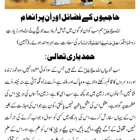
حاجیوں کے فضائل اوراُن پرانعام
اللہ عزَّوَجَلَّ
بیتُ اللہ
ہم سب کوان لوگوں میں شامل فرما دے جو حجِ
اور زیارتِ
عَلٰی صَاحِبِہَا الصَّلٰوۃُ وَالسَّلَام
روضۂ اقدَس
کی سعادت سے بہرہ مند ہوئے۔ (آمین)
حمد ِ باری تعالیٰ:
اللہ عزَّوَجَلَّ
سب خوبیاں
کے لئے ہیں جس کے سوا کوئی معبود نہیں، وہ خود زندہ
اور دوسروں کا قائم رکھنے والا ہے،وہ پاک اوربلند ہے، اُسے نہ اُونگھ آتی ہے، نہ نیند، اُسے
فنا نہیں، آسمانوں اور زمین میں جو کچھ ہے سب اسی کا ہے ، زمین وآسماں کی ہر چیز اس کی
عظمت پر گواہ ہے ،عقل اس کی مثل یاشبیہ نہیں پا سکتی،کون ہے جو اس کی اجازت کے بغیر
اس کے یہاں سفارش کرے، اس کی بارگاہ میں کسی کو سوال و جواب کرنے کی جرأ ت
نہیں، مخلوق کے آگے پیچھے، دائیں بائیں، اوپر نیچے ہر چیز کا اس کو علم ہے، اوراس کے علم