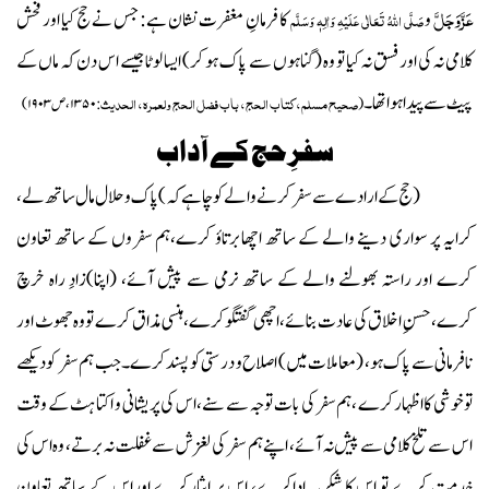
عَزَّوَجَلَّ
و
کا فرمانِ مغفرت نشان ہے: جس نے حج کیا اور فحش
صَلَّی اللہُ تَعَالٰی عَلَیْہِ وَاٰلِہٖ وَسَلَّم
کلامی نہ کی اور فسق نہ کیا تو وہ (گناہوں سے پاک ہو کر) ایسا لوٹاجیسے اس دن کہ ماں کے
پیٹ سے پید اہواتھا۔
صحیح مسلم ،کتاب الحج ، باب فضل الحج ولعمرہ ، الحدیث
(
:
۱۳۵۰
، ص
۱۹۰۳)
سفرِحج کے آداب
(حج کے ارادے سے سفرکرنے والے کو چاہے کہ) پاک وحلال مال ساتھ لے،
کرایہ پر سواری دینے والے کے ساتھ اچھابرتاؤ کرے،ہم سفروں کے ساتھ تعاون
کرے اور راستہ بھولنے والے کے ساتھ نرمی سے پیش آئے، (اپنا)زادِ راہ خرچ
کرے،حسنِ اخلاق کی عادت بنائے، اچھی گفتگوکرے،ہنسی مذاق کرے تووہ جھوٹ اور
نافرمانی سے پاک ہو، (معاملات میں) اصلاح و درستی کو پسند کرے۔جب ہم سفر کو دیکھے
توخوشی کااظہارکرے ،ہم سفرکی بات توجہ سے سنے، اس کی پریشانی و اکتا ہٹ کے وقت
اس سے تلخ کلامی سے پیش نہ آئے، اپنے ہم سفر کی لغزش سے غفلت نہ برتے، وہ اس کی
خدمت کرے تو اس کا شکریہ اداکرے، اس پر ایثارکرے اوراس کے ساتھ تعاون