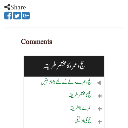
Share
Comments
حج و عمرہ کا مختصر طریقہ
حج و عمرے والے کے لئے 56 نیتیں
حج کا مختصر طریقہ
عمرے کا طریقہ
حج کی ادائیگی