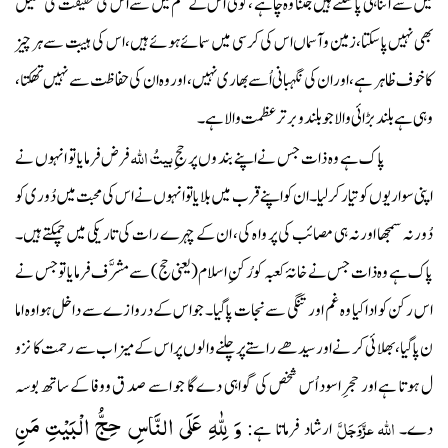
میں سے اتنا ہی پا سکتے ہیں جتنا وہ چاہے ، کوئی اس کے علم میں سے اس کی حقیقت کی تمثیل
بھی نہیں پا سکتا، زمین وآسماں اس کی کرسی میں سمائے ہوئے ہیں، اس کی ہیبت سے ہر چیز
کاخوف ظاہر ہے، اوران کی نگہبانی اُسے بھاری نہیں، اور وہ ان کی حفاظت سے نہیں تھکتا،
وہی ہے بلند بڑائی والا جو بلند وبرتر عظمت والا ہے ۔
بیتُ اللہ
پا ک ہے وہ ذا ت جس نے اپنے بند و ں پر حجِ
فرض فرمایا تو انہو ں نے
اپنی سو ا ر یو ں کو تیا ر کر لیا۔ان کو اپنے قرب میں بلا یا تو انہوں نے اس کی محبت میں دُو ر ی کو
دُور نہ سمجھا اور نہ ہی مصا ئب کی پر وا ہ کی، ان کے چہرے رات کی تاریکی میں چمکتے ہیں۔
پاک ہے وہ ذات جس نے خانۂ کعبہ کو رُکنِ اسلام(یعنی حج) سے مشرَّ ف فرمایا تو جس نے
اس رکن کو ادا کیا وہ غم اور تنگی سے نجات پا گیا۔ جو اس کے دروا زے سے دا خل ہوا وہ اما
ن پاگیا،بھلا ئی کر نے اور سید ھے راستے پر چلنے وا لو ں پر اس کے میزا ب سے رحمت کا نزو
ل ہو تا ہے اور حجرِ اسود اُس شخص کی گواہی دے گا جو اسے صد ق ووفا کے ساتھ بوسہ
وَ لِلّٰهِ عَلَى النَّاسِ حِجُّ الْبَیْتِ مَنِ
اللہ عزَّوَجَلَّ
دے۔
ارشاد فرماتا ہے: