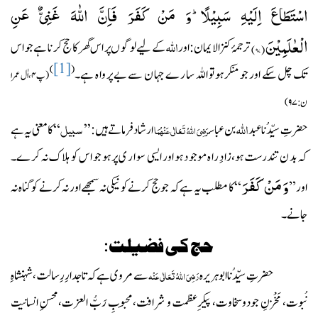
اسْتَطَاعَ اِلَیْهِ سَبِیْلًاؕ-وَ مَنْ كَفَرَ فَاِنَّ اللّٰهَ غَنِیٌّ عَنِ
الْعٰلَمِیْنَ(
۹۷
)
اللہ
ترجمۂ
کنزالایمان :اور
کے لیے لو گو ں پر اس گھر کا حج کر نا ہے جو اس
[1]
)
(
تک چل سکے اور جو منکر ہو تو اللہ سا ر ے جہا ن سے بے پر وا ہ ہے۔
(پ
۴
،اٰل عمرا
ن:
۹۷)
اللہ
سبیل
حضرتِ سیِّدُناعبد
بن عبا س
ارشاد فر ما تے ہیں:’’
‘‘ کا معنی یہ ہے
رَضِیَ اللہُ تَعَالٰی عَنْہُمَا
کہ بد ن تندرست ہو،زا دِ را ہ موجو د ہو اور ایسی سو ا ر ی پر ہو جو اس کو ہلاک نہ کر ے۔
وَ مَنْ كَفَرَ
اور’’
‘‘
کا مطلب یہ ہے کہ جو حج کرنے کو نیکی نہ سمجھے اور نہ کرنے کو گناہ نہ
جانے۔
حج کی فضیلت:
حضرتِ سیِّدُناابوہریرہ
سے مروی ہے کہ تاجدارِ رِسالت، شہنشاہِ
رَضِیَ اللہُ تَعَالٰی عَنْہ
نُبوت، مَخْزنِ جودوسخاوت، پیکرِعظمت و شرافت،مَحبوبِ رَبُّ العزت،محسنِ انسانیت