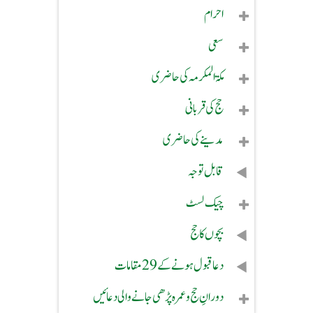
احرام
سعی
مکۃ المکرمہ کی حاضری
حج کی قربانی
مدینے کی حاضری
قابل توجہ
چیک لسٹ
بچوں کا حج
دعا قبول ہونے کے 29 مقامات
دورانِ حج و عمرہ پڑھی جانے والی دعائیں